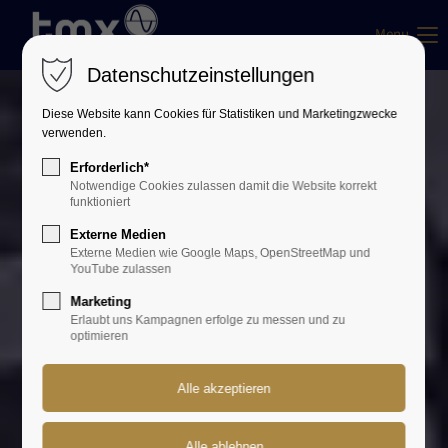
Menu
Datenschutzeinstellungen
Diese Website kann Cookies für Statistiken und Marketingzwecke
verwenden.
Erforderlich*
Notwendige Cookies zulassen damit die Website korrekt
funktioniert
Externe Medien
Externe Medien wie Google Maps, OpenStreetMap und
YouTube zulassen
Marketing
Erlaubt uns Kampagnen erfolge zu messen und zu
optimieren